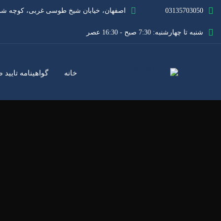
03135703050
اصفهان، خیابان شیخ طوسی غربی، کوچه شماره ۲۰، شهید ذاکری، 
شنبه تا چهارشنبه: 7:30 صبح - 16:30 عصر
خانه
گواهینامه تایید