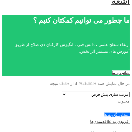
اشعه
ما چطور می توانیم کمکتان کنیم ؟
ارتقاء سطح علمی ، دانش فنی ، انگیزش کارکنان ذی صلاح از طریق
آموزش های مستمر اثر بخش.
تماس با ما
در حال نمایش همه %1$d–%2$d از %3$d نتیجه
محبوب
انتخاب گزینه ها
افزودن به علاقه‌مندی‌ها