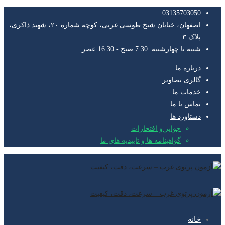
03135703050
اصفهان، خیابان شیخ طوسی غربی، کوچه شماره ۲۰، شهید ذاکری،
پلاک ۳
شنبه تا چهارشنبه: 7:30 صبح - 16:30 عصر
درباره ما
گالری تصاویر
خدمات ما
تماس با ما
دستاورد ها
جوایز و افتخارات
گواهینامه ها و تاییدیه های ما
خانه