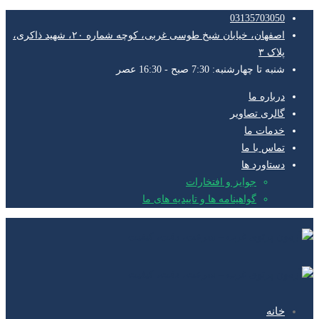
03135703050
اصفهان، خیابان شیخ طوسی غربی، کوچه شماره ۲۰، شهید ذاکری،
پلاک ۳
شنبه تا چهارشنبه: 7:30 صبح - 16:30 عصر
درباره ما
گالری تصاویر
خدمات ما
تماس با ما
دستاورد ها
جوایز و افتخارات
گواهینامه ها و تاییدیه های ما
خانه