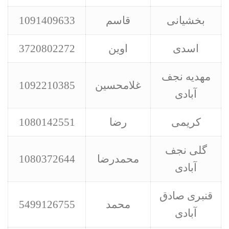
بخشیانی
قاسم
1091409633
اسدی
اوین
3720802272
مهدیه نجف
غلامحسین
1092210385
آبادی
کریمی
رضا
1080142551
گلی نجف
محمدرضا
1080372644
آبادی
قنبری صادق
محمد
5499126755
آبادی