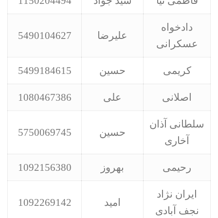
فاطمی نیا
سید جواد
1150204494
دادخواه
علیرضا
5490104627
عسکرانی
کریمی
حسین
5499184615
اصلانی
علی
1080467386
سلطانی آذان
حسین
5750069745
آخاری
رحیمی
بهروز
1092156380
ایران نژاد
امید
1092269142
نجف آبادی