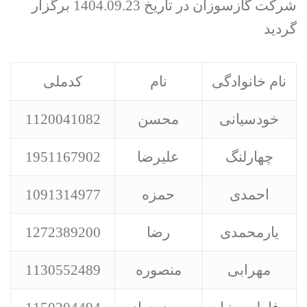
شرکت گازسوزان در تاریخ 1404.09.23 برگزار
گردید
نام خانوادگی
نام
کدملی
خودسیانی
محسن
1120041082
چهارلنگ
علیرضا
1951167902
احمدی
حمزه
1091314977
یارمحمدی
رضا
1272389200
مهرابی
منصوره
1130552489