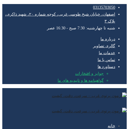
03135703050
اصفهان، خیابان شیخ طوسی غربی، کوچه شماره ۲۰، شهید ذاکری،
پلاک ۳
شنبه تا چهارشنبه: 7:30 صبح - 16:30 عصر
درباره ما
گالری تصاویر
خدمات ما
تماس با ما
دستاورد ها
جوایز و افتخارات
گواهینامه ها و تاییدیه های ما
خانه